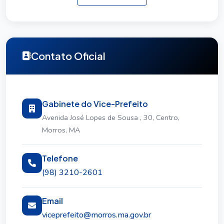
atribuições legais; e executar outras atividades
correlatas ou do âmbito de sua competência, e as
que lhe forem regularmente conferidas ou
determinadas.
Contato Oficial
Gabinete do Vice-Prefeito
Avenida José Lopes de Sousa , 30, Centro,
Morros, MA
Telefone
(98) 3210-2601
Email
viceprefeito@morros.ma.gov.br