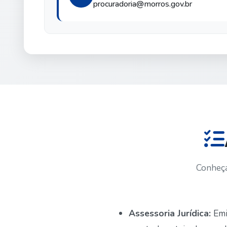
procuradoria@morros.gov.br
Conheça
Assessoria Jurídica:
Emit