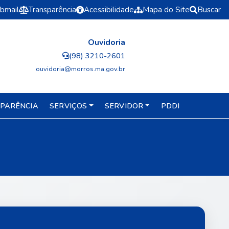
bmail
Transparência
Acessibilidade
Mapa do Site
Buscar
Ouvidoria
(98) 3210-2601
ouvidoria@morros.ma.gov.br
PARÊNCIA
SERVIÇOS
SERVIDOR
PDDI